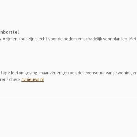
enborstel
zijn en zout zijn slecht voor de bodem en schadelijk voor planten. Met
tige leefomgeving, maar verlengen ook de levensduur van je woning en pl
eren? check
cvnieuws.nl