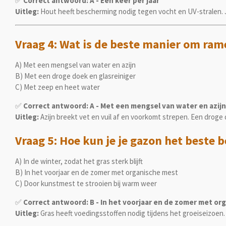
✅
Correct antwoord: A - Eén keer per jaar
Uitleg:
Hout heeft bescherming nodig tegen vocht en UV-stralen. Ja
Vraag 4: Wat is de beste manier om ra
A) Met een mengsel van water en azijn
B) Met een droge doek en glasreiniger
C) Met zeep en heet water
✅
Correct antwoord: A - Met een mengsel van water en azijn
Uitleg:
Azijn breekt vet en vuil af en voorkomt strepen. Een droge
Vraag 5: Hoe kun je je gazon het beste
A) In de winter, zodat het gras sterk blijft
B) In het voorjaar en de zomer met organische mest
C) Door kunstmest te strooien bij warm weer
✅
Correct antwoord: B - In het voorjaar en de zomer met or
Uitleg:
Gras heeft voedingsstoffen nodig tijdens het groeiseizoen.