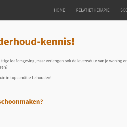
HOME
RELATIETHERAPIE
SC
nderhoud-kennis!
ttige leefomgeving, maar verlengen ook de levensduur van je woning en p
eren?
tuin in topconditie te houden!
n schoonmaken?